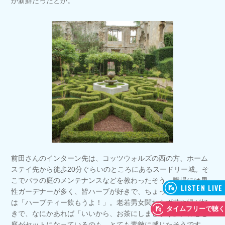
が新鮮だったとか。
前田さんのインターン先は、コッツウォルズの西の方、ホーム
ステイ先から徒歩20分ぐらいのところにあるスードリー城。そ
こでバラの庭のメンテナンスなどを教わったそう。職場には男
性ガーデナーが多く、皆ハーブが好きで、ちょっとした休憩に
は「ハーブティー飲もうよ！」。老若男女関わらず花や緑が好
きで、なにかあれば「いいから、お茶にしましょう」。休息と
庭がセットになっているのも、とても素敵に感じたそうです。