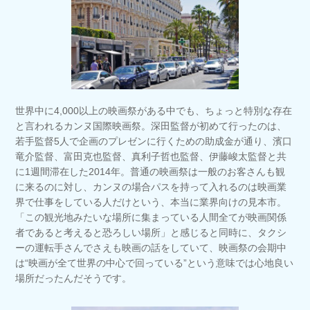
世界中に4,000以上の映画祭がある中でも、ちょっと特別な存在
と言われるカンヌ国際映画祭。深田監督が初めて行ったのは、
若手監督5人で企画のプレゼンに行くための助成金が通り、濱口
竜介監督、富田克也監督、真利子哲也監督、伊藤峻太監督と共
に1週間滞在した2014年。普通の映画祭は一般のお客さんも観
に来るのに対し、カンヌの場合パスを持って入れるのは映画業
界で仕事をしている人だけという、本当に業界向けの見本市。
「この観光地みたいな場所に集まっている人間全てが映画関係
者であると考えると恐ろしい場所」と感じると同時に、タクシ
ーの運転手さんでさえも映画の話をしていて、映画祭の会期中
は“映画が全て世界の中心で回っている”という意味では心地良い
場所だったんだそうです。