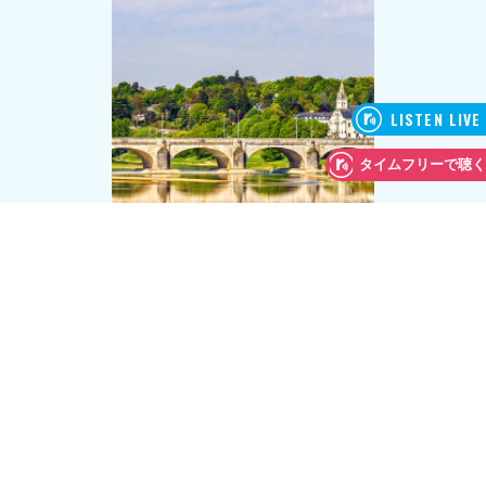
深田さんが2016年にバルザックの短編小説を映像化した作品、
「ざくろ屋敷 バルザック「人間喜劇」より」の取材に訪れたフ
ランスの街トゥール。ロワール川沿いにある旧市街地の街並み
は、印象派の絵画に出てくるようなヨーロッパの古い街の風景
がそのままそこにあるようで、とてもきれいだったそう。日本
より街灯や電飾が少なく、ただただ生活の灯りに照らされた夜
景は、街の美しさが際立つんだとか。