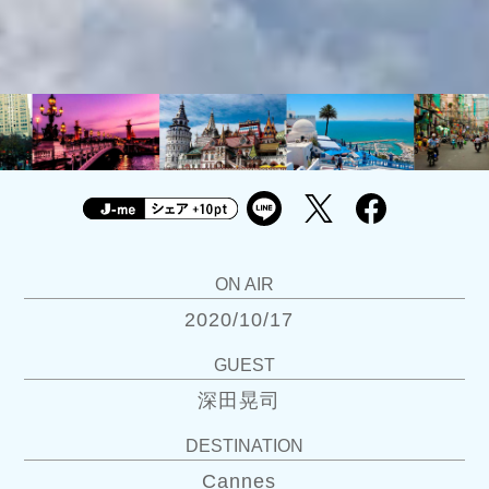
ON AIR
2020/10/17
GUEST
深田晃司
DESTINATION
Cannes