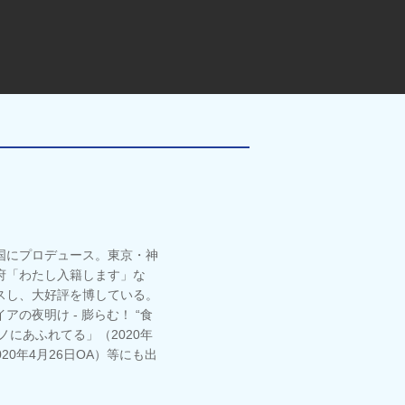
国にプロデュース。東京・神
府「わたし入籍します」な
スし、大好評を博している。
の夜明け - 膨らむ！ “食
ノにあふれてる」（2020年
20年4月26日OA）等にも出