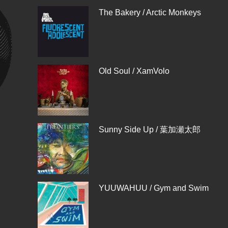
The Bakery / Arctic Monkeys
Old Soul / XamVolo
Sunny Side Up / 葉加瀬太郎
YUUWAHUU / Gym and Swim