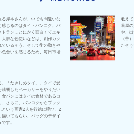
れる岸本さんが、中でも間違いな
敢えて
と感じるのはタイ・バンコク。バ
着屋の延
ストラン…とにかく面白くてエキ
や、出
、大胆な色使いなどは、創作カク
（苦）
れているそう。そして街の動きや
たそう
い色合いを感じるため、毎日市場
。
る、「だきしめタイ」。タイで受
を踏襲したベーカリーをやりたい
、食パンにはタイの食材であるコ
し、さらに、バンコクからブック
んという画家2人を行徳に呼び、2
を描いてもらい、バッグのデザイ
うです。