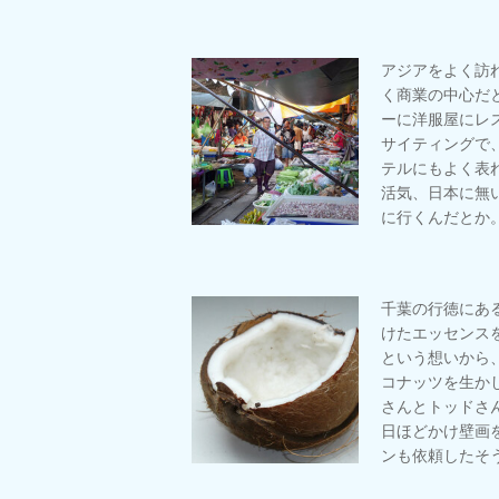
アジアをよく訪
く商業の中心だ
ーに洋服屋にレ
サイティングで
テルにもよく表
活気、日本に無
に行くんだとか
千葉の行徳にあ
けたエッセンス
という想いから
コナッツを生か
さんとトッドさ
日ほどかけ壁画
ンも依頼したそ