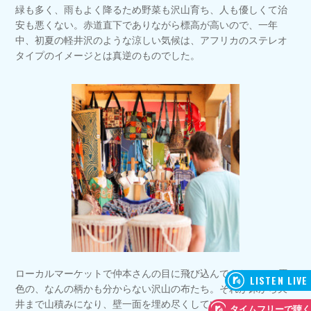
緑も多く、雨もよく降るため野菜も沢山育ち、人も優しくて治
安も悪くない。赤道直下でありながら標高が高いので、一年
中、初夏の軽井沢のような涼しい気候は、アフリカのステレオ
タイプのイメージとは真逆のものでした。
ローカルマーケットで仲本さんの目に飛び込んできたのは、原
色の、なんの柄かも分からない沢山の布たち。それが床から天
井まで山積みになり、壁一面を埋め尽くしている風景でした。