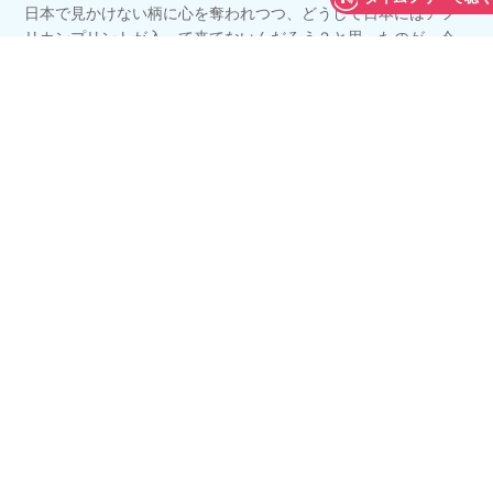
日本で見かけない柄に心を奪われつつ、どうして日本にはアフ
リカンプリントが入って来てないんだろう？と思ったのが、今
のビジネスのきっかけになったんだそうです。
ハネムーンの旅先に選んだのは、イスラエル。テルアビブ、エ
ルサレム、死海……色々と複雑な事情があるはずの土地も、実
際に行ってみると、ニュースで見ていた感じ方とは全然違う印
象を受けられたそうです。中でも楽しかったのはビーチで過ご