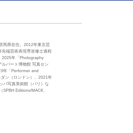
群馬県在住。2012年東京芸
科先端芸術表現専攻修士過程
5年「Photography
アルバート博物館 写真セン
「Performer and
ト・モダン（ロンドン）、2021年
ヨーロッパ写真美術館（パリ）な
SPBH Editions/MACK、