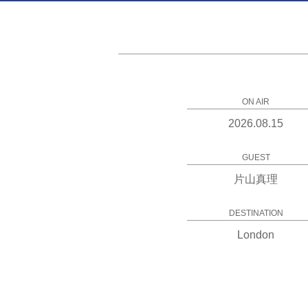
ON AIR
2026.08.15
GUEST
片山真理
DESTINATION
London