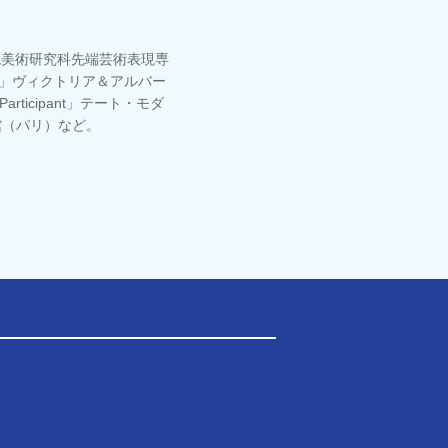
学院美術研究科先端芸術表現専
Now」ヴィクトリア＆アルバー
articipant」テート・モダ
術館（パリ）など。