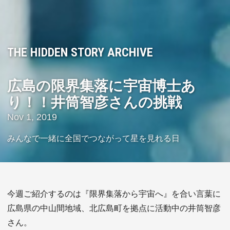
THE HIDDEN STORY ARCHIVE
広島の限界集落に宇宙博士あ
り！！井筒智彦さんの挑戦
Nov 1, 2019
みんなで一緒に全国でつながって星を見れる日
今週ご紹介するのは『限界集落から宇宙へ』を合い言葉に
広島県の中山間地域、北広島町を拠点に活動中の井筒智彦
さん。