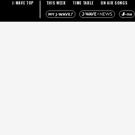
J-WAVE TOP
THIS WEEK
TIME TABLE
ON AIR SONGS
アメリカ
は202
回り、通
また、「
した商品
アメリカ
います。
して、ゼ
WHO（
す。ダイ
しない。