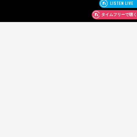
」の販売
前年を上
」と表示
となって
倍増。そ
、
ていま
用を推奨