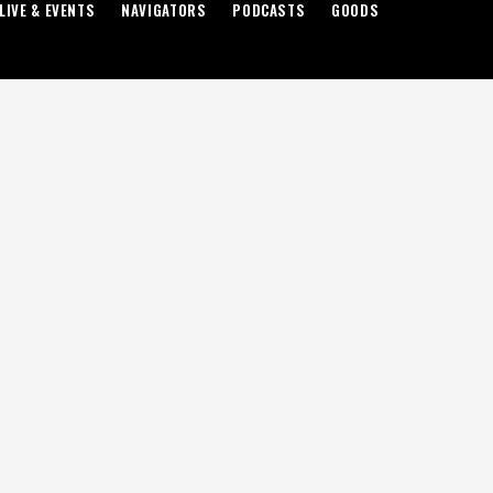
LIVE & EVENTS
NAVIGATORS
PODCASTS
GOODS
の調査会社サーカナの調査によるもので、「ゼロシュガー飲料
5年1月から9月において、大手のペプシとコカコーラ、いずれも
常の砂糖入りの販売は減少しています。
ダイエット」という名前をつけた商品よりも、「ゼロシュガー
の方が人気になっているようです。
は、全人口のおよそ４割が肥満、と言われていて、大きな課題
このため、食欲を抑える効果のある肥満症の薬を使用する人が
ロシュガー商品が人気になっているのかと思われますが、ただ
世界保健機関）からは、2023年にこんなガイドラインも出され
エットや生活習慣病予防目的でのゼロシュガー甘味料の長期使