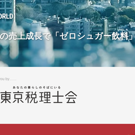
ORLD
の売上成長で「ゼロシュガー飲料」
 you by……