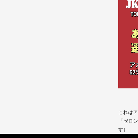
これはア
「ゼロシ
す）