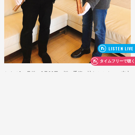
およそ2か月後の3月26日、桜の季節の訪れとともに、東京
2020オリンピック聖火リレーのコンセプトである
Hope Lights Our Way／希望の道をつなごう
を携えて日本全国を巡ります。
聖火リレートーチの素材の一部には、東日本大震災の復興
仮設住宅のアルミ建築廃材を30％ほど利用。役割を終えた