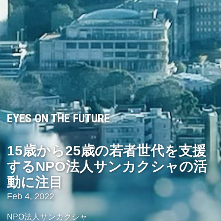
EYES ON THE FUTURE
15歳から25歳の若者世代を支援
するNPO法人サンカクシャの活
動に注目
Feb 4, 2022
NPO法人サンカクシャ