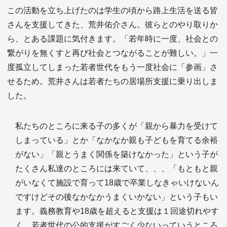
この活動を立ち上げたのは学生の頃から路上生活を送る皆
さんを支援してきた、荒井佑介さん。彼らとのやり取りか
ら、とある課題に気付きます。「若年時に一度、社会との
繋がりを無くすと再び社会とつながることが難しい。」一
度孤立してしまった若者世代をもう一度社会に「参画」さ
せるため。荒井さんは若者たちの居場所支援に乗り出しま
した。
私たちのところに来る子の多くが「親から暴力を受けて
しまっている」とか「なかなか親も子どもを育てる余裕
がない」「親とうまく関係を築けなかった」という子が
たくさん私達のところには来ていて、、、「もともと親
がいなくて施設で育って
18
歳で卒業しなきゃいけないん
ですけどその後なかなかうまくいかない」という子もい
ます。義務教育や
18
歳を超えると支援は１回途切れやす
く、若者世代の公的支援がすごく少ないっていうところ