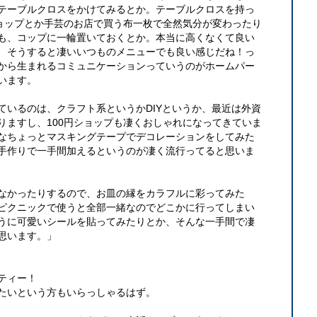
テーブルクロスをかけてみるとか。テーブルクロスを持っ
ショップとか手芸のお店で買う布一枚で全然気分が変わったり
も、コップに一輪置いておくとか。本当に高くなくて良い
、そうすると凄いいつものメニューでも良い感じだね！っ
から生まれるコミュニケーションっていうのがホームパー
います。
ているのは、クラフト系というかDIYというか、最近は外資
りますし、100円ショップも凄くおしゃれになってきていま
なちょっとマスキングテープでデコレーションをしてみた
手作りで一手間加えるというのが凄く流行ってると思いま
なかったりするので、お皿の縁をカラフルに彩ってみた
ピクニックで使うと全部一緒なのでどこかに行ってしまい
うに可愛いシールを貼ってみたりとか、そんな一手間で凄
思います。」
ティー！
たいという方もいらっしゃるはず。