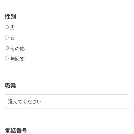
性別
男
女
その他
無回答
職業
電話番号