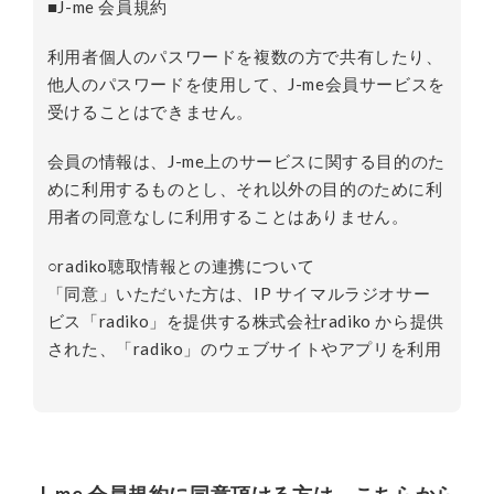
■J-me 会員規約
利用者個人のパスワードを複数の方で共有したり、
他人のパスワードを使用して、J-me会員サービスを
受けることはできません。
会員の情報は、J-me上のサービスに関する目的のた
めに利用するものとし、それ以外の目的のために利
用者の同意なしに利用することはありません。
○radiko聴取情報との連携について
「同意」いただいた方は、IP サイマルラジオサー
ビス「radiko」を提供する株式会社radiko から提供
された、「radiko」のウェブサイトやアプリを利用
した際に取得される閲覧履歴・使用履歴・聴取履
歴、及び、Cookie ID、広告識別子、その他のオン
ライン識別子（株式会社radiko が独自に付与した
ID を含みます）等の個人関連情報と、【J-me】の
ご利用により取得した個人情報と紐づけることによ
J-me 会員規約に同意頂ける方は、こちらから