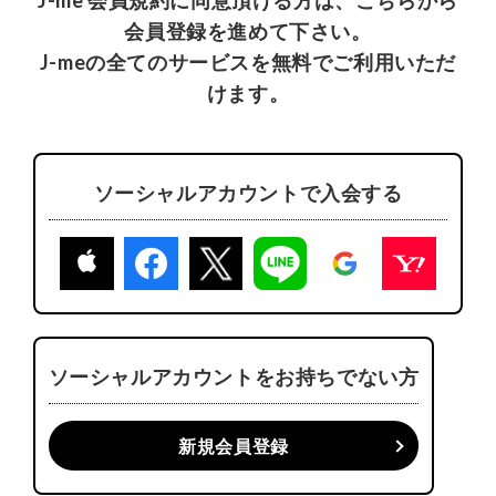
り、皆様の利用状況を把握し､番組、イベント、サ
会員登録を進めて下さい。
ービスの改善や、新規サービスの開発に役立てた
J-meの全てのサービスを無料でご利用いただ
り、各種統計データを作成するため利用いたしま
けます。
す。
J-me会員サービスの内容は、予告なく変更させてい
ただく場合があります。
ソーシャルアカウントで入会する
J-me会員サービスは、 当社の一方的な理由によ
り、中止または一時休止させていただくことがあり
ますので、ご了承ください。
J-me会員サービスの提供の遅滞、J-me会員サービ
スを通じて提供される情報および利用者のコンピュ
ソーシャルアカウントをお持ちでない方
ータ端末その他に蓄積されたデータ等の流失、消失
または第三者による悪用その他J-me会員サービスに
新規会員登録
関連して発生した利用者の損害について、当社は会
員規約にて明示的に定める以外一切の責任を負いま