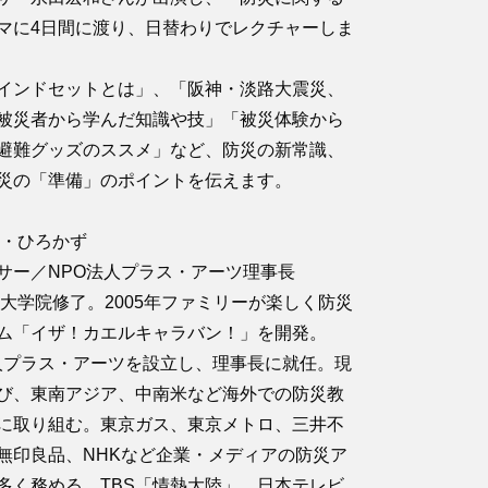
マに4日間に渡り、日替わりでレクチャーしま
インドセットとは」、「阪神・淡路大震災、
被災者から学んだ知識や技」「被災体験から
避難グッズのススメ」など、防災の新常識、
災の「準備」のポイントを伝えます。
た・ひろかず
サー／NPO法人プラス・アーツ理事長
学大学院修了。2005年ファミリーが楽しく防災
ム「イザ！カエルキャラバン！」を開発。
O法人プラス・アーツを設立し、理事長に就任。現
び、東南アジア、中南米など海外での防災教
に取り組む。東京ガス、東京メトロ、三井不
無印良品、NHKなど企業・メディアの防災ア
多く務める。TBS「情熱大陸」、日本テレビ