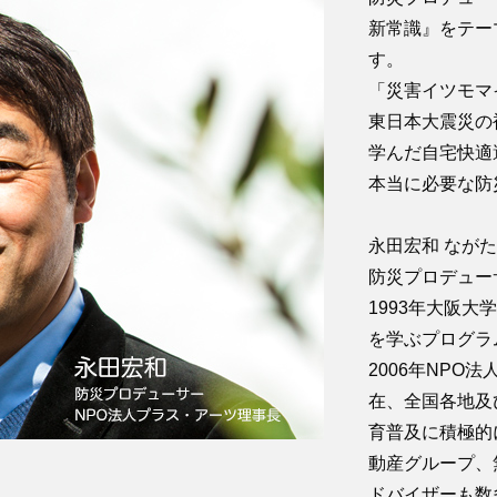
新常識』をテー
す。
「災害イツモマ
東日本大震災の
学んだ自宅快適
本当に必要な防
永田宏和 なが
防災プロデュー
1993年大阪大
を学ぶプログラ
2006年NP
在、全国各地及
育普及に積極的
動産グループ、
ドバイザーも数