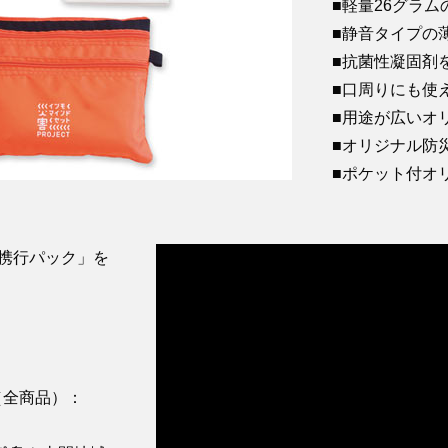
■軽量26グラ
■静音タイプの
■抗菌性凝固剤
■口周りにも使
■用途が広いオ
■オリジナル防
■ポケット付オ
時携行パック」を
（全商品）：