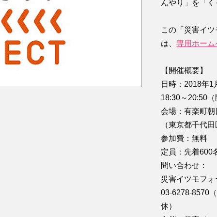
んやり」を「く
この「災害イツモ
は、
専用ホーム
【開催概要】
日時：2018年1月
18:30～20:50
会場：有楽町朝
（東京都千代田区
参加費：無料
定員：先着600
問い合わせ：
災害イツモフォ
03-6278-8
休）