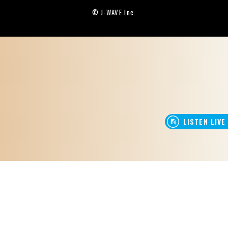
© J-WAVE Inc.
J-WAVE TOP
THIS WEEK
TIME TABLE
ON AIR SONGS
LIVE & EVENTS
NAVIGATORS
PODCASTS
GOODS