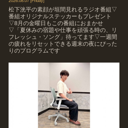
2026.08.07 [Friday]
松下洸平の素顔が垣間見れるラジオ番組▽
番組オリジナルステッカーもプレゼント
▽8月の金曜日もこの番組におまかせ
▽「夏休みの宿題や仕事を頑張る時の、リ
フレッシュ・ソング」待ってます▽一週間
の疲れをリセットできる週末の夜にぴった
りのプログラムです