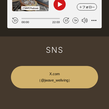
SNS
X.com
（@jwave_weliving）