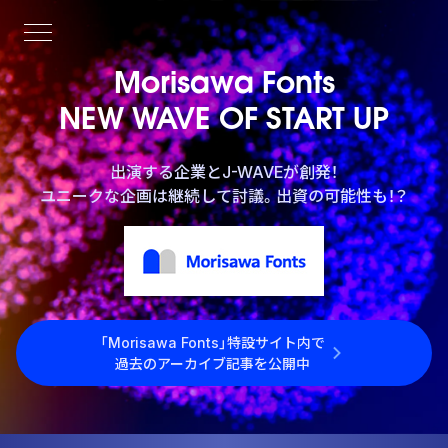
Morisawa Fonts
NEW WAVE OF START UP
出演する企業とJ-WAVEが創発！
ユニークな企画は継続して討議。出資の可能性も！？
「Morisawa Fonts」特設サイト内で
過去のアーカイブ記事を公開中