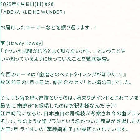
2026年4月19日(日) #28
「ADEKA KLEINE WUNDER」
お届けしたコーナーなどを振り返ります...！
▼【Howdy Howdy】
「そういえば聞かれるとよく知らないかも…」ということや
つい知っているように思っていたことを徹底調査。
今回のテーマは『歯磨きのベストタイミングが知りたい！』
放送前日の4月18日は、語呂合わせで「よい歯の日」でした。
そもそも歯を磨く習慣というのは、始まりがインドとされていま
最初に“歯磨き”を提唱したのはお釈迦様なんだそう！
江戸時代になると、日本独自の房楊枝が考案され今の歯ブラシ
そして、今のような歯ブラシという名がついた商品が登場した
大正2年 ライオンの「萬歳歯刷子」が最初とされています。