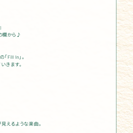
』
oの欄から♪
ll In」。
ていきます。
見えるような楽曲。