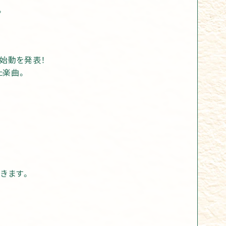
。
再始動を発表！
た楽曲。
きます。