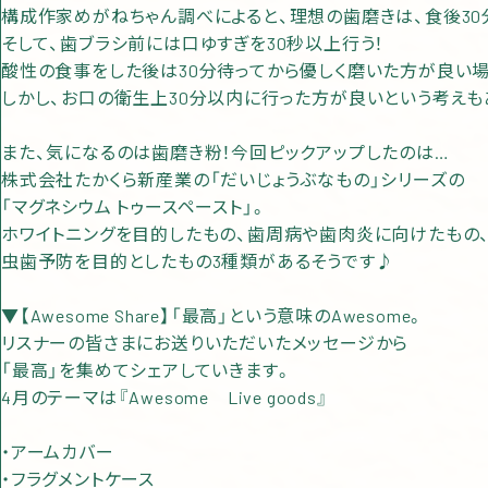
構成作家めがねちゃん調べによると、理想の歯磨きは、食後30
そして、歯ブラシ前には口ゆすぎを30秒以上行う！
酸性の食事をした後は30分待ってから優しく磨いた方が良い
しかし、お口の衛生上30分以内に行った方が良いという考えも
また、気になるのは歯磨き粉！今回ピックアップしたのは…
株式会社たかくら新産業の「だいじょうぶなもの」シリーズの
「マグネシウム トゥースペースト」。
ホワイトニングを目的したもの、歯周病や歯肉炎に向けたもの
虫歯予防を目的としたもの3種類があるそうです♪
▼【Awesome Share】「最高」という意味のAwesome。
リスナーの皆さまにお送りいただいたメッセージから
「最高」を集めてシェアしていきます。
4月のテーマは『Awesome Live goods』
・アームカバー
・フラグメントケース