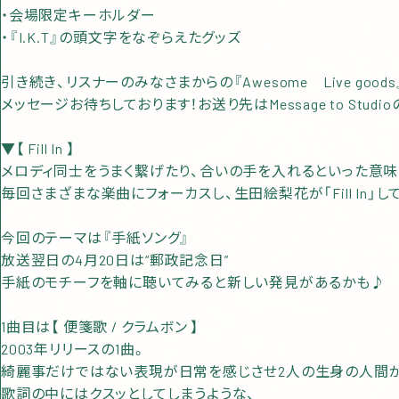
・会場限定キーホルダー
・『I.K.T』の頭文字をなぞらえたグッズ
引き続き、リスナーのみなさまからの『Awesome Live goods
メッセージお待ちしております！お送り先はMessage to Studi
▼【 Fill In 】
メロディ同士をうまく繋げたり、合いの手を入れるといった意味の「Fi
毎回さまざまな楽曲にフォーカスし、生田絵梨花が「Fill In」し
今回のテーマは『手紙ソング』
放送翌日の4月20日は“郵政記念日”
手紙のモチーフを軸に聴いてみると新しい発見があるかも♪
1曲目は【 便箋歌 / クラムボン 】
2003年リリースの1曲。
綺麗事だけではない表現が日常を感じさせ2人の生身の人間が
歌詞の中にはクスッとしてしまうような、