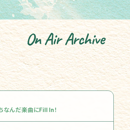
On Air Archive
んだ楽曲にFill In！