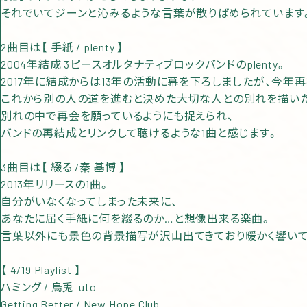
それでいてジーンと沁みるような言葉が散りばめられています
2曲目は【 手紙 / plenty 】
2004年結成 3ピースオルタナティブロックバンドのplenty。
2017年に結成からは13年の活動に幕を下ろしましたが、今年
これから別の人の道を進むと決めた大切な人との別れを描い
別れの中で再会を願っているようにも捉えられ、
バンドの再結成とリンクして聴けるような1曲と感じます。
3曲目は【 綴る /秦 基博 】
2013年リリースの1曲。
自分がいなくなってしまった未来に、
あなたに届く手紙に何を綴るのか…と想像出来る楽曲。
言葉以外にも景色の背景描写が沢山出てきており暖かく響いて
【 4/19 Playlist 】
ハミング / 烏兎-uto-
Getting Better / New Hope Club