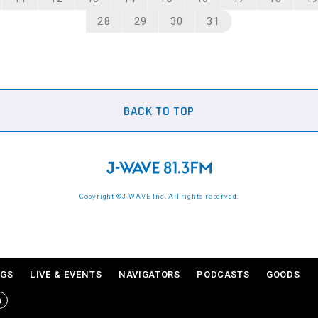
28
29
30
31
BACK TO TOP
Copyright ©J-WAVE Inc. All rights reserved.
NGS
LIVE & EVENTS
NAVIGATORS
PODCASTS
GOODS