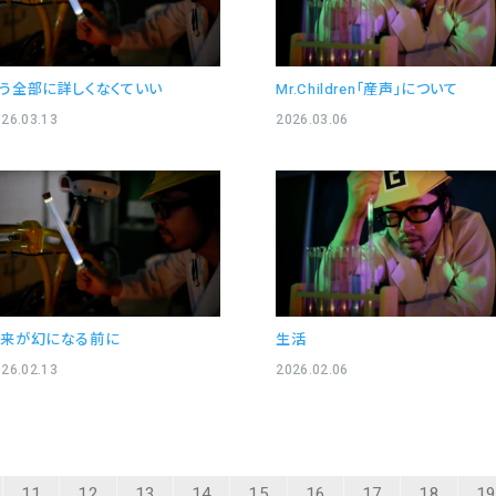
う全部に詳しくなくていい
Mr.Children「産声」について
26.03.13
2026.03.06
未来が幻になる前に
生活
26.02.13
2026.02.06
11
12
13
14
15
16
17
18
1