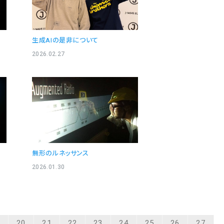
生成AIの是非について
2026.02.27
無形のルネッサンス
2026.01.30
9
20
21
22
23
24
25
26
27