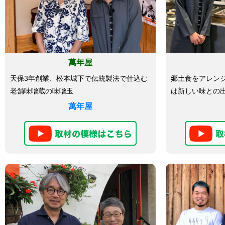
萬年屋
天保3年創業、松本城下で伝統製法で仕込む
郷土食をアレン
老舗味噌蔵の味噌玉
は新しい味との
萬年屋