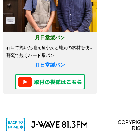
月日堂製パン
石臼で挽いた地元産小麦と地元の素材を使い
薪窯で焼くハード系パン
月日堂製パン
COPYRIG
RI