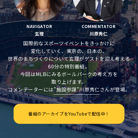
NAVIGATOR
COMMENTATOR
玄理
川原秀仁
国際的なスポーツイベントをきっかけに
変化していく、東京の、日本の、
世界のまちづくりについて玄理がゲストを迎え考える
60分の特別番組。
今回はMLBにみるボールパークの考え方を
取り上げます。
コメンテーターには
”施設参謀”川原秀仁
さんが登場。
番組のアーカイブをYouTubeで配信中！