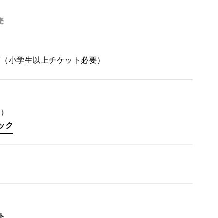
売
可（小学生以上チケット必要）
0）
ック
ト