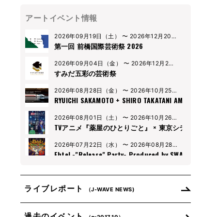
アートイベント情報
2026年09月19日（土） 〜 2026年12月20
日（土）
第一回 前橋国際芸術祭 2026
2026年09月04日（金） 〜 2026年12月20
日（金）
すみだ五彩の芸術祭
2026年08月28日（金） 〜 2026年10月25日
（金）
RYUICHI SAKAMOTO + SHIRO TAKATANI AMBIENT KY
2026年08月01日（土） 〜 2026年10月26日
（土）
2026年07月22日（水） 〜 2026年08月28日
（水）
Ehtel -"Release" Party- Produced by SWAG
2026年07月04日（土） 〜 2026年08月26
日（土）
まなざしの奇跡 日本女性写真家の冒険
ライブレポート
（J-WAVE NEWS)
2026年07月02日（木） 〜 2026年09月21
日（木）
TOPコレクション 明日の食卓
過去のイベント