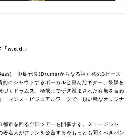
w.o.d.」
y (Bass)、中島元良(Drums)からなる神戸発の3ピース
に感情的にシャウトするボーカルと歪んだギター、鼓膜を
息づくドラムス、極限まで研ぎ澄まされた有無を言わ
ォーマンス・ビジュアルワークで、類い稀なオリジナ
８都市を回る全国ツアーを開催する。ミュージシャ
の著名人がファンを公言する今もっとも聞くべきバン