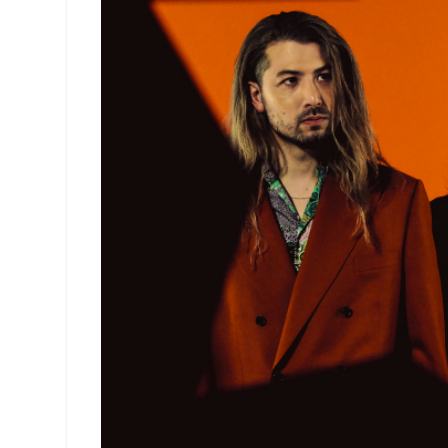
OTO ー TOKYO
TVアニメ『薬屋のひとりごと』 × 東京シティビュー 舞が織りなす幻想の世界 ―天空に響く、舞のしらべ―