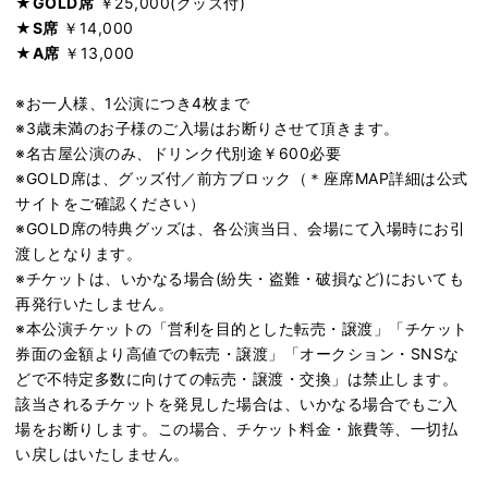
★GOLD席
￥25,000(グッズ付)
★S席
￥14,000
★A席
￥13,000
※お一人様、1公演につき4枚まで
※3歳未満のお子様のご入場はお断りさせて頂きます。
※名古屋公演のみ、ドリンク代別途￥600必要
※GOLD席は、グッズ付／前方ブロック（＊座席MAP詳細は公式
サイトをご確認ください）
※GOLD席の特典グッズは、各公演当日、会場にて入場時にお引
渡しとなります。
※チケットは、いかなる場合(紛失・盗難・破損など)においても
再発行いたしません。
※本公演チケットの「営利を目的とした転売・譲渡」「チケット
券面の金額より高値での転売・譲渡」「オークション・SNSな
どで不特定多数に向けての転売・譲渡・交換」は禁止します。
該当されるチケットを発見した場合は、いかなる場合でもご入
場をお断りします。この場合、チケット料金・旅費等、一切払
い戻しはいたしません。