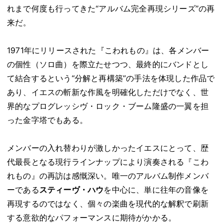
れまで何度も行ってきた“アルバム完全再現シリーズ”の再
来だ。
1971年にリリースされた『こわれもの』は、各メンバー
の個性（ソロ曲）を際立たせつつ、最終的にバンドとし
て結合するという“分解と再構築”の手法を体現した作品で
あり、イエスの斬新な作風を明確化しただけでなく、世
界的なプログレッシヴ・ロック・ブーム隆盛の一翼を担
った金字塔でもある。
メンバーの入れ替わりが激しかったイエスにとって、歴
代最長となる現行ラインナップにより演奏される『こわ
れもの』の再訪は感慨深い。唯一のアルバム制作メンバ
ーである
スティーヴ・ハウ
を中心に、単に往年の音像を
再現するのではなく、個々の楽曲を現代的な解釈で刷新
する意欲的なパフォーマンスに期待がかかる。