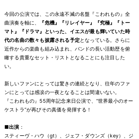
今回の公演では、この永遠不滅の名盤『こわれもの』全
曲演奏を軸に、
『危機』『リレイヤー』『究極』『トー
マト』『ドラマ』といった、イエスが最も輝いていた時
代の名曲の数々も披露される予定
となっている。さらに
近作からの楽曲も組み込まれ、バンドの長い活動歴を俯
瞰する貴重なセット・リストとなることにも注目した
い。
新しいファンにとっては驚きの連続となり、往年のファ
ンにとっては感涙の一夜となることは間違いない。
『こわれもの』55周年記念来日公演で、“世界最小のオー
ケストラ”が再びその真価を発揮する！
■出演
：
スティーヴ・ハウ（gt）、ジェフ・ダウンズ（key）、ジ