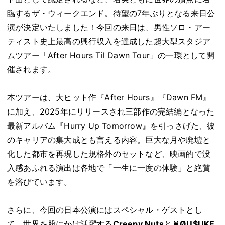
臨するザ・ウィークエンド。待望の7年ぶりとなる来日公
演が決定いたしました！今回の来日は、男性ソロ・アー
ティスト史上最高の興行収入を達成した超大型スタジア
ムツアー「After Hours Til Dawn Tour」の一環として開
催されます。
本ツアーは、大ヒット作『After Hours』『Dawn FM』
に加え、2025年にリリースされ三部作の完結編となった
最新アルバム『Hurry Up Tomorrow』を引っさげた、彼
のキャリアの集大成とも言える内容。巨大な月や廃墟と
化した都市を再現した規格外のセットなど、映画的で没
入感あふれる演出は各地で「一生に一度の体験」と絶賛
を浴びています。
さらに、今回の日本公演にはスペシャル・ゲストとし
て、世界を股にかけ活躍する
Creepy Nuts
と
￥ØU$UKE