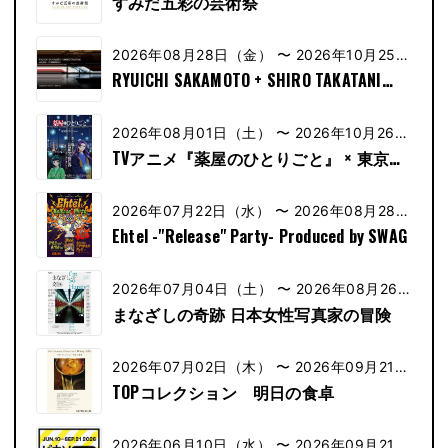
すみだ五彩の芸術祭
2026年08月28日（金） 〜 2026年10月25日
（金）
RYUICHI SAKAMOTO + SHIRO TAKATANI
AMBIENT KYOTO ー TOKYO
2026年08月01日（土） 〜 2026年10月26日
（土）
TVアニメ『薬屋のひとりごと』 × 東京シ
ティビュー 舞が織りなす幻想の世界 ―天
空に響く、舞のしらべ―
2026年07月22日（水） 〜 2026年08月28日
（水）
Ehtel -"Release" Party- Produced by SWAG
2026年07月04日（土） 〜 2026年08月26日
（土）
まなざしの奇跡 日本女性写真家の冒険
2026年07月02日（木） 〜 2026年09月21日
（木）
TOPコレクション 明日の食卓
2026年06月10日（水） 〜 2026年09月21日