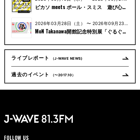
（水）
ピカソ meets ポール・スミス 遊び心の
冒険へ
2026年03月28日（土） 〜 2026年09月23日
（土）
MoN Takanawa開館記念特別展「ぐるぐる
展ー進化しつづける人類の物語」
ライブレポート
（J-WAVE NEWS)
過去のイベント
（〜2017.10）
FOLLOW US